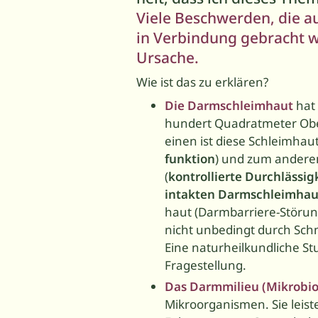
Viele Beschwerden, die a
in Verbindung gebracht w
Ursache.
Wie ist das zu erklären?
Die Darmschleimhaut
hat 
hundert Quadratmeter Ober
einen ist diese Schleimhaut
funktion
) und zum anderen 
(
kontrollierte Durchlässig
intakten Darmschleimhau
haut (Darmbarriere-Störu
nicht unbedingt durch Sc
Eine naturheilkundliche St
Fragestellung.
Das Darmmilieu (Mikrobi
Mikroorganismen. Sie leist