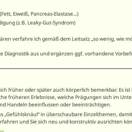
ett, Eiweiß, Pancreas-Elastase…)
igung (z.B. Leaky-Gut-Syndrom)
ren verfahre ich gemäß dem Leitsatz „so wenig, wie mög
che Diagnostik aus und ergänzen ggf. vorhandene Vorbef
ich früher oder später auch körperlich bemerkbar. Es i
che früheren Erlebnisse, welche Prägungen sich im Unt
d Handeln beeinflussen oder beeinträchtigen.
das „Gefühls­knäul“ in überschaubare Einzelthemen, dam
erfahren und Sie sich neu und konstruktiv ausrichten kö
er