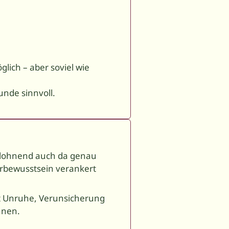
lich – aber soviel wie
unde sinnvoll.
st lohnend auch da genau
erbewusstsein verankert
it Unruhe, Verunsicherung
nnen.