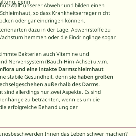
altung, denn
Schutzwall“ unserer Abwehr und bilden einen
 Schleimhaut, so dass Krankheitserreger nicht
ocken oder gar eindringen können.
kterienarten dazu in der Lage, Abwehrstoffe zu
r-Wachstum hemmen oder die Eindringlinge sogar
stimmte Bakterien auch Vitamine und
 und Nervensystem (Bauch-Hirn-Achse) u.v.m.
mflora
und eine intakte Darmschleimhaut
eine stabile Gesundheit, denn
sie haben großen
fwechselgeschehen außerhalb des Darms.
sind allerdings nur zwei Aspekte. Es sind
enhänge zu betrachten, wenn es um die
ie erfolgreiche Behandlung der
dauungsbeschwerden Ihnen das Leben schwer machen?