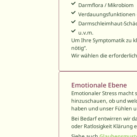
Darmflora / Mikrobiom
Verdauungsfunktionen (F
Darmschleimhaut-Schäd
u.v.m.
Um Ihre Symptomatik zu klä
nötig“.
Wir wählen die erforderli
Emotionale Ebene
Emotionaler Stress macht s
hinzu­schauen, ob und wel
haben und unser Fühlen un
Bei Bedarf entwirren wir 
oder Ratlosigkeit Klärung 
Siehe auch
Glaubensmust