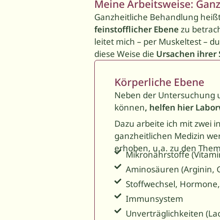
Meine Arbeitsweise: Ganz
Ganzheitliche Behandlung heiß
feinstofflicher Ebene
zu betrach
leitet mich – per Muskel­test – 
diese Weise die
Ursachen ihre
Körperliche Ebene
Neben der Untersuchung u
können
, helfen hier Labo
Dazu arbeite ich mit zwei
ganzheit­lichen Medizin wer
erhoben, u.a. zu den The
Mikronährstoffe (Vitami
Aminosäuren (Arginin, 
Stoffwechsel, Hormone, 
Immunsystem
Unverträglichkeiten (La