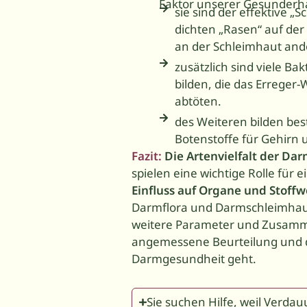
Faktor unserer Gesunderh
sie sind der effektive „
dichten „Rasen“ auf der
an der Schleimhaut and
zusätzlich sind viele Ba
bilden, die das Errege
abtöten.
des Weiteren bilden be
Botenstoffe für Gehirn
Fazit:
Die Artenvielfalt der Dar
spielen eine wichtige Rolle für 
Einfluss auf Organe und Stof
Darmflora und Darmschleimhaut 
weitere Parameter und Zusamm
angemessene Beurteilung und d
Darmgesundheit geht.
Sie suchen Hilfe, weil Ver