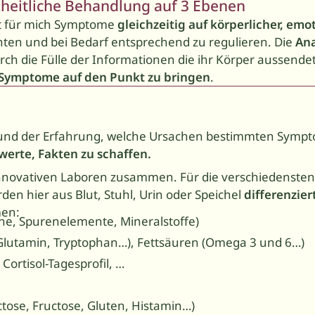
heit­liche Behandlung auf 3 Ebenen
t für mich Symptome
gleichzeitig auf körperlicher,
emot
ten und bei Bedarf entsprechend zu regulieren. Die
Ana
durch die Fülle der Informationen die ihr Körper aussend
r Symptome
auf den Punkt zu bringen
.
nd der Erfahrung, welche Ursachen bestimmten Sympt
rwerte, Fakten zu schaffen.
 innovativen Laboren zusammen. Für die verschiedensten
den hier aus Blut, Stuhl, Urin oder Speichel
differenzie
men:
ne, Spurenelemente, Mineralstoffe)
Glutamin, Tryptophan…), Fettsäuren (Omega 3 und 6…)
Cortisol-Tagesprofil, …
ctose, Fructose, Gluten, Histamin…)